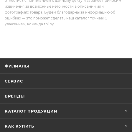
отнестись с пониманием к данному факту и заранее приносим
извинения за возможные неточности в описании или
фотографиях товара. Будем благодарны за информацию об
ошибках — это поможет сделать наш каталог точнее! С
уважением, команда tpi.by.
ФИЛИАЛЫ
СЕРВИС
БРЕНДЫ
КАТАЛОГ ПРОДУКЦИИ
КАК КУПИТЬ