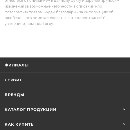
отнестись с пониманием к данному факту и заранее приносим
извинения за возможные неточности в описании или
фотографиях товара. Будем благодарны за информацию об
ошибках — это поможет сделать наш каталог точнее! С
уважением, команда tpi.by.
ФИЛИАЛЫ
СЕРВИС
БРЕНДЫ
КАТАЛОГ ПРОДУКЦИИ
КАК КУПИТЬ