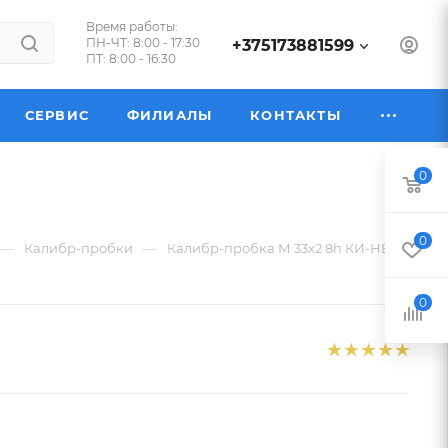
Время работы:
ПН-ЧТ: 8:00 - 17:30
+375173881599
ПТ: 8:00 - 16:30
СЕРВИС
ФИЛИАЛЫ
КОНТАКТЫ
0
0
—
—
Калибр-пробки
Калибр-пробка М 33х2 8h КИ-НЕ
0