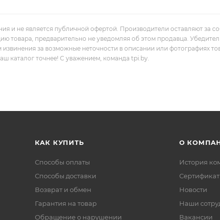
ния и не является публичной офертой. Производители оставляют за с
цию товара, предварительно не уведомляя об этом продавца. Убедите
м извинения за возможные неточности в описании или фотографиях то
 каталог точнее! С уважением, команда tpi.by.
КАК КУПИТЬ
О КОМПА
Способы оплаты
История ко
Способы доставки
Сертифика
Возврат и обмен
Новости
Гарантия на товар
Наши сотру
Обращение о нарушении
Вакансии