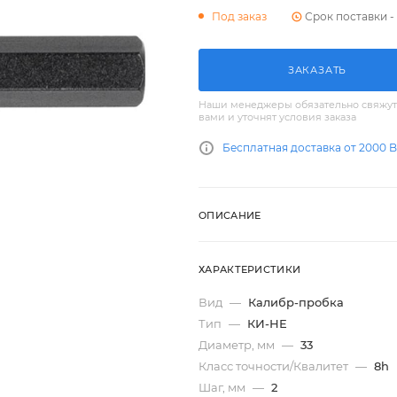
Срок поставки - 
Под заказ
ЗАКАЗАТЬ
Наши менеджеры обязательно свяжут
вами и уточнят условия заказа
Бесплатная доставка от 2000 
ОПИСАНИЕ
ХАРАКТЕРИСТИКИ
Вид
—
Калибр-пробка
Тип
—
КИ-НЕ
Диаметр, мм
—
33
Класс точности/Квалитет
—
8h
Шаг, мм
—
2