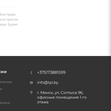
обой право
льно просим
вара. Будем
НИИ
+375173881599
мпании
info@tpi.by
ты
г. Минск, ул. Солтыса 96,
офисные помещения 1-го
этажа
дники