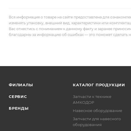
Вся информация о товаре на сайте предоставлена для ознакомле
изменять упаковку, внешний вид, характеристики или комплекта
Вас отнестись с пониманием к данному факту и заранее приноси
благодарны за информацию об ошибках — это поможет сделать наш
ФИЛИАЛЫ
КАТАЛОГ ПРОДУКЦИИ
СЕРВИС
Запчасти к технике
АМКОДОР
БРЕНДЫ
Навесное оборудование
Запчасти для навесного
оборудования