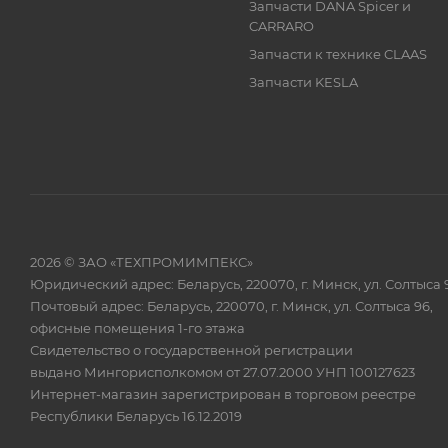
Запчасти DANA Spicer и
CARRARO
Запчасти к технике CLAAS
Запчасти KESLA
2026 © ЗАО «ТЕХПРОМИМПЕКС»
Юридический адрес: Беларусь, 220070, г. Минск, ул. Солтыса 
Почтовый адрес: Беларусь, 220070, г. Минск, ул. Солтыса 96,
офисные помещения 1-го этажа
Свидетельство о государственной регистрации
выдано Мингорисполкомом от 27.07.2000 УНП 100127623
Интернет-магазин зарегистрирован в торговом реестре
Республики Беларусь 16.12.2019