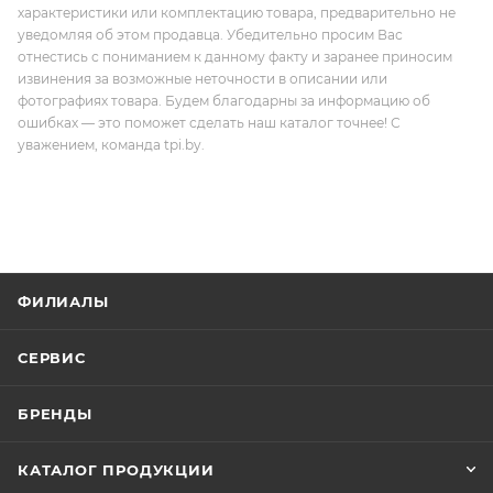
характеристики или комплектацию товара, предварительно не
уведомляя об этом продавца. Убедительно просим Вас
отнестись с пониманием к данному факту и заранее приносим
извинения за возможные неточности в описании или
фотографиях товара. Будем благодарны за информацию об
ошибках — это поможет сделать наш каталог точнее! С
уважением, команда tpi.by.
ФИЛИАЛЫ
СЕРВИС
БРЕНДЫ
КАТАЛОГ ПРОДУКЦИИ