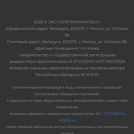
2026 © ЗАО «ТЕХПРОМИМПЕКС»
Юридический адрес: Беларусь, 220070, г. Минск, ул. Солтыса
96
Почтовый адрес: Беларусь, 220070, г. Минск, ул. Солтыса 96,
офисные помещения 1-го этажа
Свидетельство о государственной регистрации
выдано Мингорисполкомом от 27.07.2000 УНП 100127623
Интернет-магазин зарегистрирован в торговом реестре
Республики Беларусь 16.12.2019
Контактные данные продавца и лица, уполномоченного продавцом
рассматривать обращения покупателей
о нарушении их прав, предусмотренных законодательством о защите прав
потребителей:
Начальник кадрового и юридического отдела Косарь А.С.:
+375173881599
,
info@tpi.by
Номер телефона работников местных исполнительных и распорядительных
органов