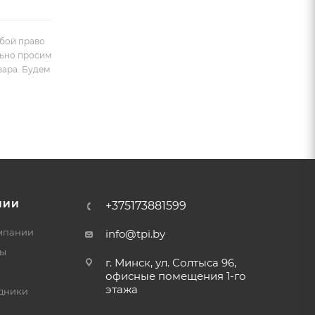
обой право
льно просим
вара. Будем
НИИ
+375173881599
мпании
info@tpi.by
ты
г. Минск, ул. Солтыса 96,
офисные помещения 1-го
этажа
дники