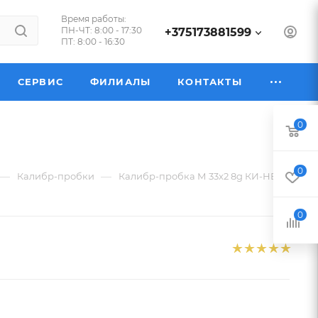
Время работы:
ПН-ЧТ: 8:00 - 17:30
+375173881599
ПТ: 8:00 - 16:30
СЕРВИС
ФИЛИАЛЫ
КОНТАКТЫ
0
0
—
—
Калибр-пробки
Калибр-пробка М 33х2 8g КИ-НЕ LH
0