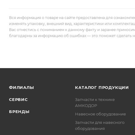
Вся информация о товаре на сайте предоставлена для ознакомле
изменять упаковку, внешний вид, характеристики или комплекта
Вас отнестись с пониманием к данному факту и заранее приноси
благодарны за информацию об ошибках — это поможет сделать наш
ФИЛИАЛЫ
КАТАЛОГ ПРОДУКЦИИ
СЕРВИС
Запчасти к технике
АМКОДОР
БРЕНДЫ
Навесное оборудование
Запчасти для навесного
оборудования