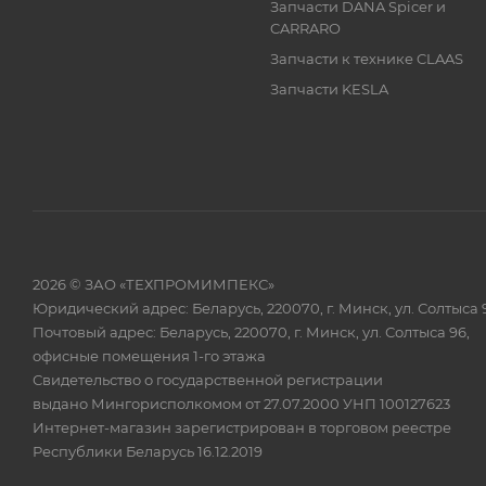
Запчасти DANA Spicer и
CARRARO
Запчасти к технике CLAAS
Запчасти KESLA
2026 © ЗАО «ТЕХПРОМИМПЕКС»
Юридический адрес: Беларусь, 220070, г. Минск, ул. Солтыса 
Почтовый адрес: Беларусь, 220070, г. Минск, ул. Солтыса 96,
офисные помещения 1-го этажа
Свидетельство о государственной регистрации
выдано Мингорисполкомом от 27.07.2000 УНП 100127623
Интернет-магазин зарегистрирован в торговом реестре
Республики Беларусь 16.12.2019