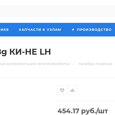
НИКЕ
ЗАПЧАСТИ К УЗЛАМ
ПРОИЗВОДСТВО
8g КИ-НЕ LH
—
ые инструменты для металлообработки
Калибры токарные
454.17
руб.
/шт