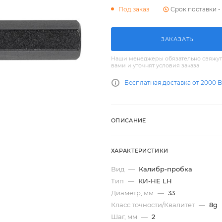
Срок поставки - 
Под заказ
ЗАКАЗАТЬ
Наши менеджеры обязательно свяжут
вами и уточнят условия заказа
Бесплатная доставка от 2000 
ОПИСАНИЕ
ХАРАКТЕРИСТИКИ
Вид
—
Калибр-пробка
Тип
—
КИ-НЕ LH
Диаметр, мм
—
33
Класс точности/Квалитет
—
8g
Шаг, мм
—
2