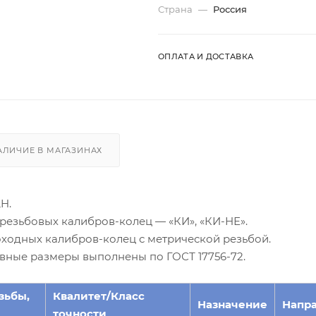
Страна
—
Россия
ОПЛАТА И ДОСТАВКА
АЛИЧИЕ В МАГАЗИНАХ
H.
резьбовых калибров-колец — «КИ», «КИ-НЕ».
оходных калибров-колец с метрической резьбой.
овные размеры выполнены по ГОСТ 17756-72.
зьбы,
Квалитет/Класс
Назначение
Напр
точности