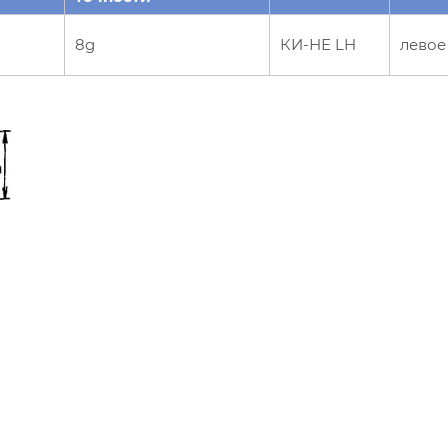
8g
КИ-НЕ LH
левое