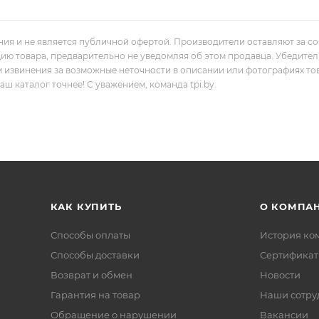
ния и не является публичной офертой. Производители оставляют за с
цию товара, предварительно не уведомляя об этом продавца. Убедите
м извинения за возможные неточности в описании или фотографиях то
 каталог точнее! С уважением, команда tpi.by.
КАК КУПИТЬ
О КОМПА
Способы оплаты
История ко
Способы доставки
Сертифика
Возврат и обмен
Новости
Гарантия на товар
Наши сотру
Обращение о нарушении
Вакансии