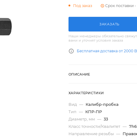
Срок поставки - 
Под заказ
ЗАКАЗАТЬ
Наши менеджеры обязательно свяжут
вами и уточнят условия заказа
Бесплатная доставка от 2000 
ОПИСАНИЕ
ХАРАКТЕРИСТИКИ
Вид
—
Калибр-пробка
Тип
—
КПР-ПР
Диаметр, мм
—
33
Класс точности/Квалитет
—
7h6
Направление резьбы
—
Право