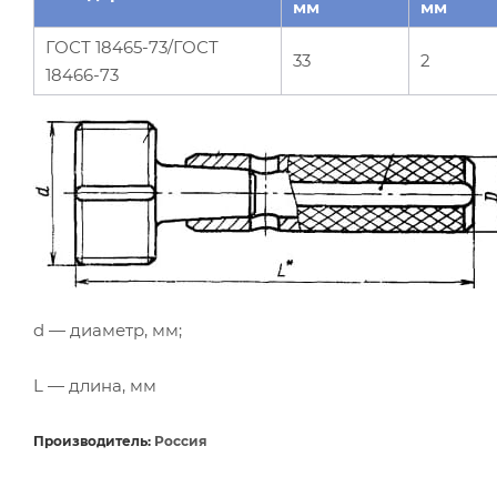
мм
мм
ГОСТ 18465-73/ГОСТ
33
2
18466-73
d — диаметр, мм;
L — длина, мм
Производитель:
Россия