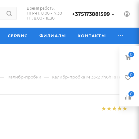
Время работы:
ПН-ЧТ: 8:00 - 17:30
+375173881599
ПТ: 8:00 - 16:30
СЕРВИС
ФИЛИАЛЫ
КОНТАКТЫ
0
0
—
—
Калибр-пробки
Калибр-пробка М 33х2 7h6h КПР-ПР
0