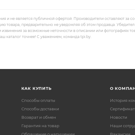
ния и не является публичной офертой. Производители оставляют за с
цию товара, предварительно не уведомляя об этом продавца. Убедите
м извинения за возможные неточности в описании или фотографиях то
 каталог точнее! С уважением, команда tpi.by.
КАК КУПИТЬ
О КОМПА
Способы оплаты
История ко
Способы доставки
Сертифика
Возврат и обмен
Новости
Гарантия на товар
Наши сотру
Обращение о нарушении
Вакансии