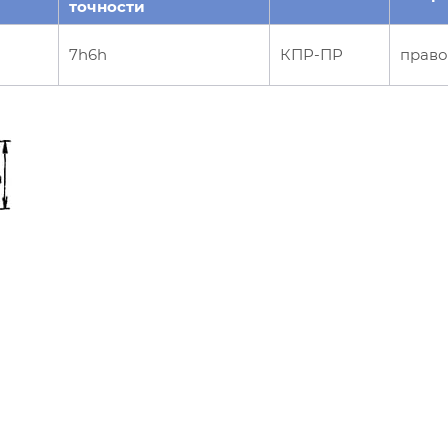
точности
7h6h
КПР-ПР
право