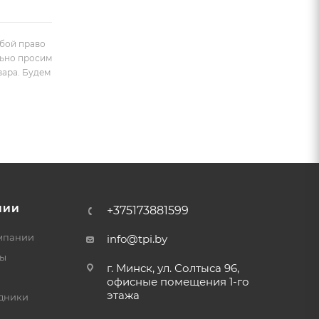
обой право
льно просим
вара. Будем
НИИ
+375173881599
мпании
info@tpi.by
ты
г. Минск, ул. Солтыса 96,
офисные помещения 1-го
этажа
дники