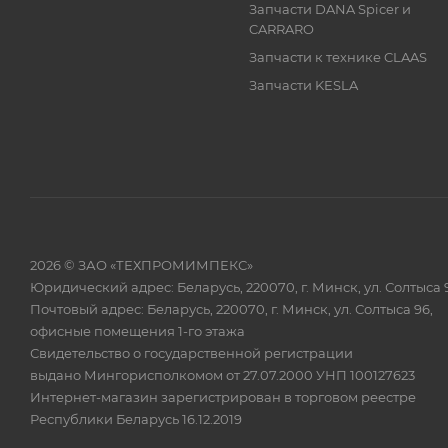
Запчасти DANA Spicer и
CARRARO
Запчасти к технике CLAAS
Запчасти KESLA
2026 © ЗАО «ТЕХПРОМИМПЕКС»
Юридический адрес: Беларусь, 220070, г. Минск, ул. Солтыса 
Почтовый адрес: Беларусь, 220070, г. Минск, ул. Солтыса 96,
офисные помещения 1-го этажа
Свидетельство о государственной регистрации
выдано Мингорисполкомом от 27.07.2000 УНП 100127623
Интернет-магазин зарегистрирован в торговом реестре
Республики Беларусь 16.12.2019