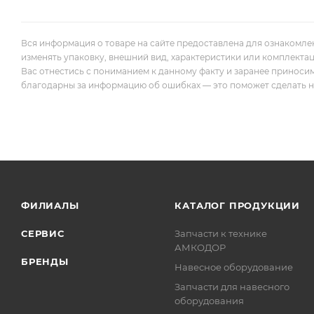
Вся информация о товаре на сайте предоставлена для ознакомле
изменять упаковку, внешний вид, характеристики или комплекта
Вас отнестись с пониманием к данному факту и заранее приноси
благодарны за информацию об ошибках — это поможет сделать наш
ФИЛИАЛЫ
КАТАЛОГ ПРОДУКЦИИ
СЕРВИС
Запчасти к технике
АМКОДОР
БРЕНДЫ
Навесное оборудование
Запчасти для навесного
оборудования