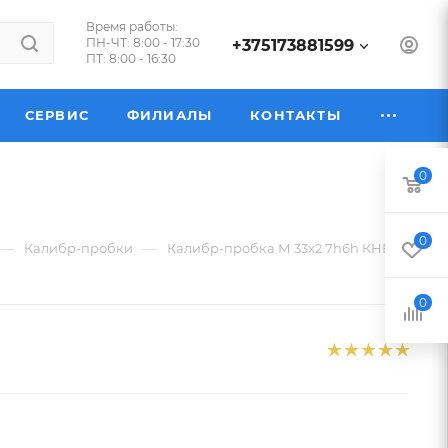
Время работы:
ПН-ЧТ: 8:00 - 17:30
+375173881599
ПТ: 8:00 - 16:30
СЕРВИС
ФИЛИАЛЫ
КОНТАКТЫ
0
0
—
—
Калибр-пробки
Калибр-пробка М 33х2 7h6h КНЕ-ПР
0