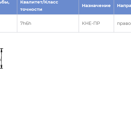
ьбы,
Квалитет/Класс
Назначение
Напр
точности
7h6h
КНЕ-ПР
право