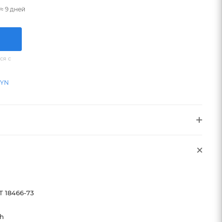
≈ 9 дней
ся с
BYN
Т 18466-73
h