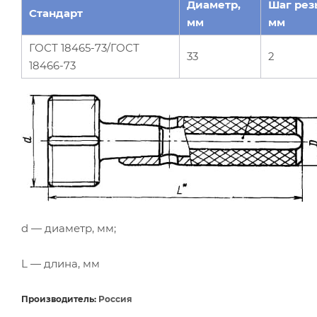
Диаметр,
Шаг рез
Стандарт
мм
мм
ГОСТ 18465-73/ГОСТ
33
2
18466-73
d — диаметр, мм;
L — длина, мм
Производитель:
Россия