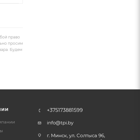
обой право
льно просим
вара. Будем
НИИ
+375173881599
мпании
info@tpi.by
ты
г. Минск, ул. Солтыса 96,