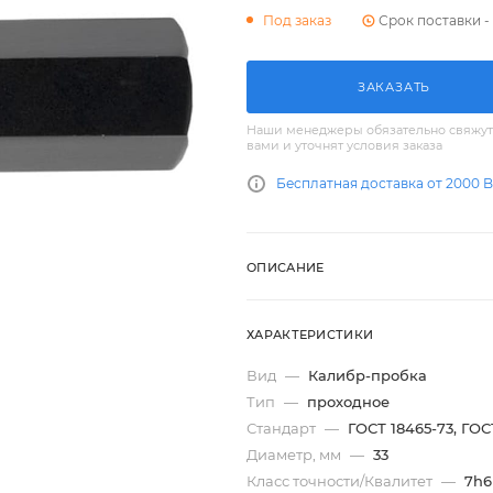
Срок поставки - 
Под заказ
ЗАКАЗАТЬ
Наши менеджеры обязательно свяжут
вами и уточнят условия заказа
Бесплатная доставка от 2000 
ОПИСАНИЕ
ХАРАКТЕРИСТИКИ
Вид
—
Калибр-пробка
Тип
—
проходное
Стандарт
—
ГОСТ 18465-73, ГОС
Диаметр, мм
—
33
Класс точности/Квалитет
—
7h6