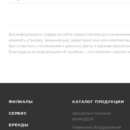
Вся информация о товаре на сайте предоставлена для ознакомле
изменять упаковку, внешний вид, характеристики или комплекта
Вас отнестись с пониманием к данному факту и заранее приноси
благодарны за информацию об ошибках — это поможет сделать наш
ФИЛИАЛЫ
КАТАЛОГ ПРОДУКЦИИ
СЕРВИС
Запчасти к технике
АМКОДОР
БРЕНДЫ
Навесное оборудование