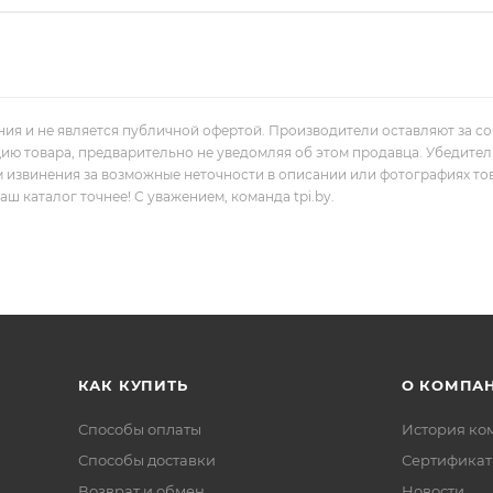
ния и не является публичной офертой. Производители оставляют за с
цию товара, предварительно не уведомляя об этом продавца. Убедите
м извинения за возможные неточности в описании или фотографиях то
 каталог точнее! С уважением, команда tpi.by.
КАК КУПИТЬ
О КОМПА
Способы оплаты
История ко
Способы доставки
Сертифика
Возврат и обмен
Новости