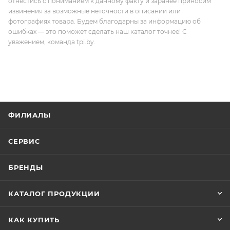
отнестись с пониманием к данному факту и заранее приносим
извинения за возможные неточности в описании или
фотографиях товара. Будем благодарны за информацию об
ошибках — это поможет сделать наш каталог точнее! С
уважением, команда tpi.by.
ФИЛИАЛЫ
СЕРВИС
БРЕНДЫ
КАТАЛОГ ПРОДУКЦИИ
КАК КУПИТЬ