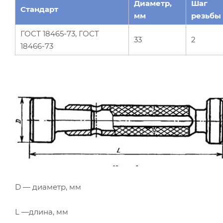
Диаметр,
Шаг
Стандарт
мм
резьбы
ГОСТ 18465-73, ГОСТ
33
2
18466-73
D — диаметр, мм
L —длина, мм