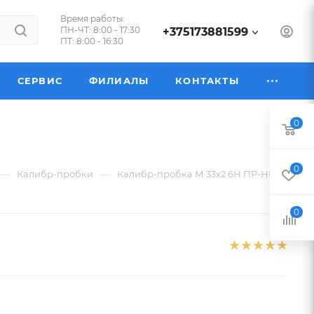
Время работы:
ПН-ЧТ: 8:00 - 17:30
+375173881599
ПТ: 8:00 - 16:30
СЕРВИС
ФИЛИАЛЫ
КОНТАКТЫ
0
0
—
—
Калибр-пробки
Калибр-пробка М 33х2 6Н ПР-НЕ
0