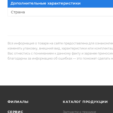
Дополнительные характеристики
Страна
Вся информация о товаре на сайте предоставлена для ознакомле
изменять упаковку, внешний вид, характеристики или комплекта
Вас отнестись с пониманием к данному факту и заранее приноси
благодарны за информацию об ошибках — это поможет сделать наш
ФИЛИАЛЫ
КАТАЛОГ ПРОДУКЦИИ
СЕРВИС
Запчасти к технике