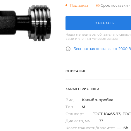
Срок поставки - 
Под заказ
ЗАКАЗАТЬ
Наши менеджеры обязательно свяжут
вами и уточнят условия заказа
Бесплатная доставка от 2000 
ОПИСАНИЕ
ХАРАКТЕРИСТИКИ
Вид
—
Калибр-пробка
Тип
—
М
Стандарт
—
ГОСТ 18465-73, ГОС
Диаметр, мм
—
33
Класс точности/Квалитет
—
6h