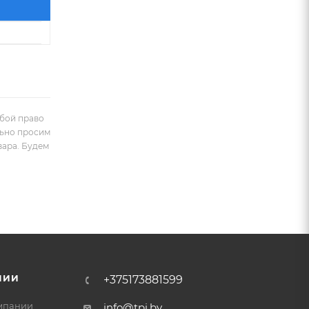
обой право
льно просим
вара. Будем
НИИ
+375173881599
мпании
info@tpi.by