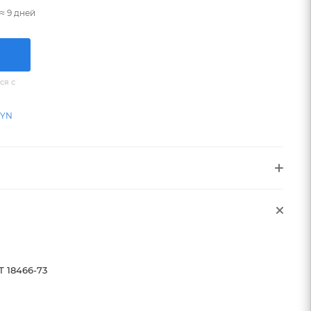
≈ 9 дней
ся с
BYN
Т 18466-73