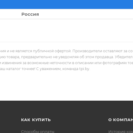
Россия
ния и не является публичной офертой. Производители оставляют за с
цию товара, предварительно не уведомляя об этом продавца. Убедите
м извинения за возможные неточности в описании или фотографиях то
 каталог точнее! С уважением, команда tpi.by.
КАК КУПИТЬ
О КОМПА
Способы оплаты
История ко