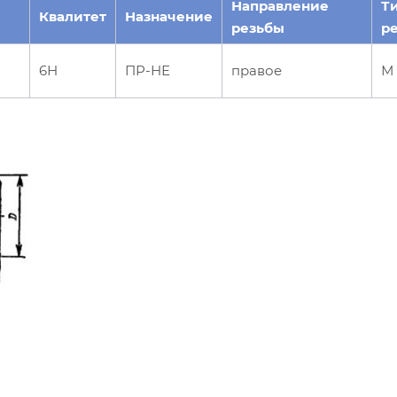
Направление
Т
Квалитет
Назначение
резьбы
р
6Н
ПР-НЕ
правое
М