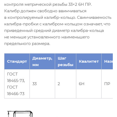
контроля метрической резьбы 33×2 6Н ПР.
Калибр должен свободно ввинчиваться
в контролируемый калибр-кольцо. Свинчиваемость
калибра-пробки с калибром-кольцом означает, что
приведенный средний диаметр калибра-кольца
не меньше установленного наименьшего
предельного размера.
Диаметр,
Шаг
Стандарт
Квалитет
Назн
мм
резьбы
ГОСТ
18465-73,
33
2
6Н
ПР
ГОСТ
18466-73