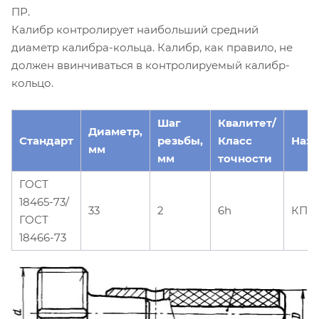
ПР.
Калибр контролирует наибольший средний
диаметр калибра-кольца. Калибр, как правило, не
должен ввинчиваться в контролируемый калибр-
кольцо.
Шаг
Квалитет/
Диаметр,
Стандарт
резьбы,
Класс
Наз
мм
мм
точности
ГОСТ
18465-73/
33
2
6h
КПР
ГОСТ
18466-73