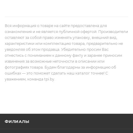
Вся информация о товаре на сайте предоставлена для
ознакомления и не является публичной офертой. Производители
оставляют за собой право изменять упаковку, внешний вид,
характеристики или комплектацию товара, предварительно не
уведомляя об этом продавца. Убедительно просим Вас
отнестись с пониманием к данному факту и заранее приносим
извинения за возможные неточности в описании или
фотографиях товара. Будем благодарны за информацию об
ошибках — это поможет сделать наш каталог точнее! С
уважением, команда tpi.by.
ФИЛИАЛЫ