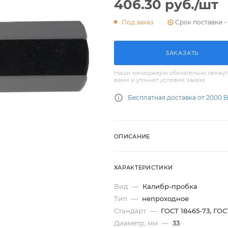
406.30
руб.
/шт
Срок поставки - 
Под заказ
ЗАКАЗАТЬ
Наши менеджеры обязательно свяжут
вами и уточнят условия заказа
Бесплатная доставка от 2000 
ОПИСАНИЕ
ХАРАКТЕРИСТИКИ
Вид
—
Калибр-пробка
Тип
—
непроходное
Стандарт
—
ГОСТ 18465-73, ГОС
Диаметр, мм
—
33