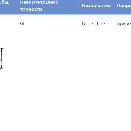
ьбы,
Квалитет/Класс
Назначение
Напр
точности
6h
КНЕ-НЕ ч-ж
право