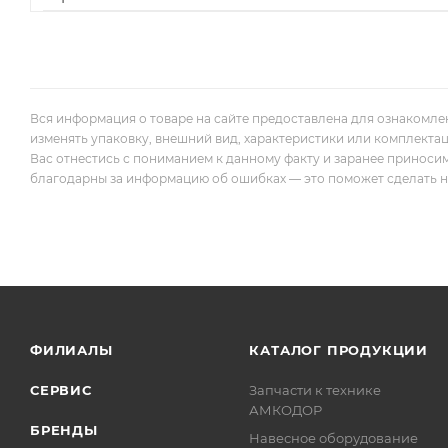
Вся информация о товаре на сайте предоставлена для ознакомле
изменять упаковку, внешний вид, характеристики или комплекта
Вас отнестись с пониманием к данному факту и заранее приноси
благодарны за информацию об ошибках — это поможет сделать наш
ФИЛИАЛЫ
КАТАЛОГ ПРОДУКЦИИ
СЕРВИС
Запчасти к технике
АМКОДОР
БРЕНДЫ
Навесное оборудование