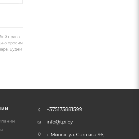
обой право
льно просим
вара. Будем
НИИ
+375173881599
мпании
info@tpi.by
ты
г. Минск, ул. Солтыса 96,