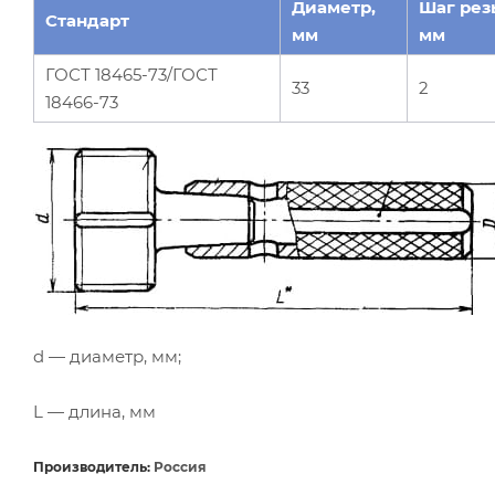
Диаметр,
Шаг рез
Стандарт
мм
мм
ГОСТ 18465-73/ГОСТ
33
2
18466-73
d — диаметр, мм;
L — длина, мм
Производитель:
Россия