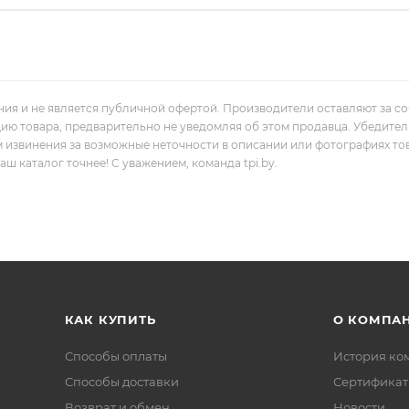
ния и не является публичной офертой. Производители оставляют за с
цию товара, предварительно не уведомляя об этом продавца. Убедите
м извинения за возможные неточности в описании или фотографиях то
 каталог точнее! С уважением, команда tpi.by.
КАК КУПИТЬ
О КОМПА
Способы оплаты
История ко
Способы доставки
Сертифика
Возврат и обмен
Новости