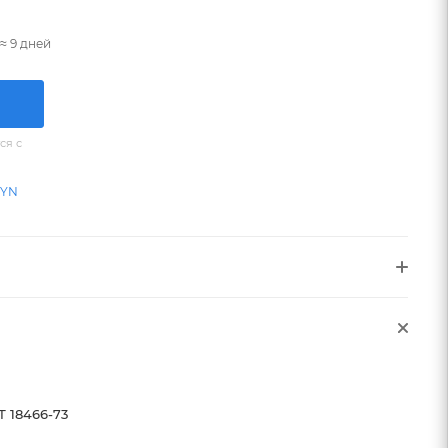
≈ 9 дней
ся с
BYN
Т 18466-73