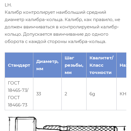
LH.
Калибр контролирует наибольший средний
диаметр калибра-кольца. Калибр, как правило, не
должен ввинчиваться в контролируемый калибр-
кольцо. Допускается ввинчивание до одного
оборота с каждой стороны калибра-кольца.
Шаг
Квалитет/
Диаметр,
Стандарт
резьбы,
Класс
Наз
мм
мм
точности
ГОСТ
18465-73/
33
2
6g
КНЕ-
ГОСТ
18466-73