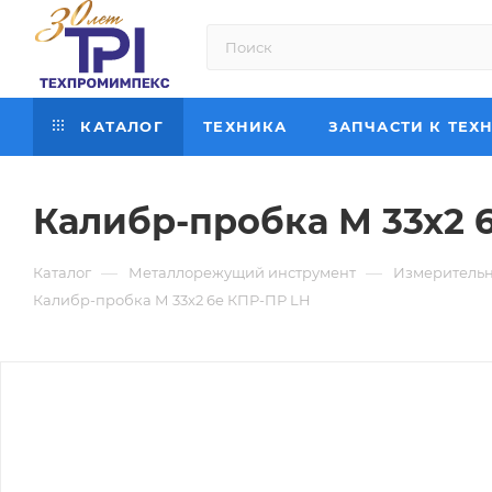
КАТАЛОГ
ТЕХНИКА
ЗАПЧАСТИ К ТЕХ
Калибр-пробка М 33х2 
—
—
Каталог
Металлорежущий инструмент
Измерительн
Калибр-пробка М 33х2 6e КПР-ПР LH