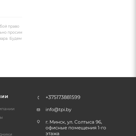
обой право
льно просим
вара. Будем
НИИ
+375173881599
мпании
info@tpi.by
ты
г. Минск, ул. Солтыса 96,
офисные помещения 1-го
этажа
дники