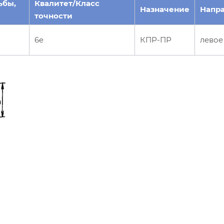
ьбы,
Квалитет/Класс
Назначение
Напр
точности
6e
КПР-ПР
левое