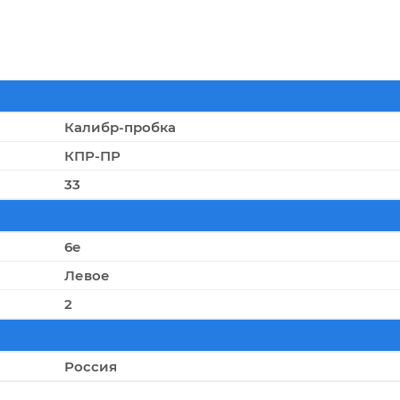
Калибр-пробка
КПР-ПР
33
6e
Левое
2
Россия