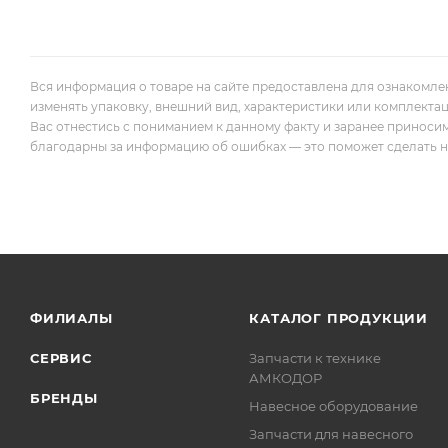
Вся информация о товаре на сайте предоставлена для ознакомле
изменять упаковку, внешний вид, характеристики или комплекта
Вас отнестись с пониманием к данному факту и заранее приноси
благодарны за информацию об ошибках — это поможет сделать наш
ФИЛИАЛЫ
КАТАЛОГ ПРОДУКЦИИ
СЕРВИС
Запчасти к технике
АМКОДОР
БРЕНДЫ
Навесное оборудование
Запчасти для навесного