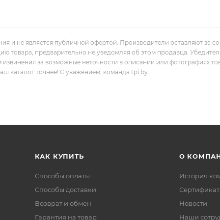
ния и не является публичной офертой. Производители оставляют за с
цию товара, предварительно не уведомляя об этом продавца. Убедите
м извинения за возможные неточности в описании или фотографиях то
 каталог точнее! С уважением, команда tpi.by.
КАК КУПИТЬ
О КОМПА
Способы оплаты
История ко
Способы доставки
Сертифика
Возврат и обмен
Новости
Гарантия на товар
Наши сотру