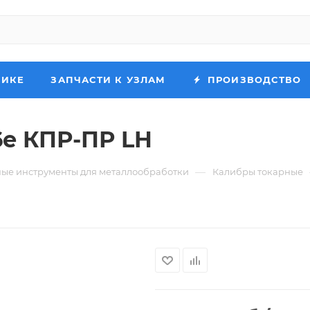
НИКЕ
ЗАПЧАСТИ К УЗЛАМ
ПРОИЗВОДСТВО
6e КПР-ПР LH
—
ые инструменты для металлообработки
Калибры токарные