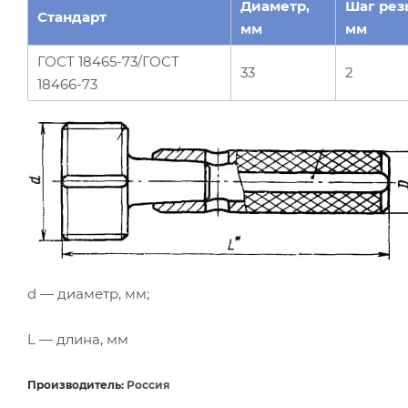
Диаметр,
Шаг рез
Стандарт
мм
мм
ГОСТ 18465-73/ГОСТ
33
2
18466-73
d — диаметр, мм;
L — длина, мм
Производитель:
Россия