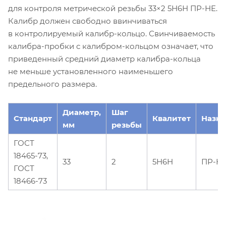
для контроля метрической резьбы 33×2 5Н6Н ПР-НЕ.
Калибр должен свободно ввинчиваться
в контролируемый калибр-кольцо. Свинчиваемость
калибра-пробки с калибром-кольцом означает, что
приведенный средний диаметр калибра-кольца
не меньше установленного наименьшего
предельного размера.
Диаметр,
Шаг
Стандарт
Квалитет
Назн
мм
резьбы
ГОСТ
18465-73,
33
2
5Н6Н
ПР-Н
ГОСТ
18466-73