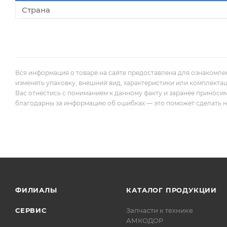
Страна
Вся информация о товаре на сайте предоставлена для ознакомле
изменять упаковку, внешний вид, характеристики или комплекта
Вас отнестись с пониманием к данному факту и заранее приноси
благодарны за информацию об ошибках — это поможет сделать наш
ФИЛИАЛЫ
КАТАЛОГ ПРОДУКЦИИ
СЕРВИС
Запчасти к технике
АМКОДОР