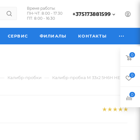
Время работы:
ПН-ЧТ: 8:00 - 17:30
+375173881599
ПТ: 8:00 - 16:30
СЕРВИС
ФИЛИАЛЫ
КОНТАКТЫ
0
0
—
—
Калибр-пробки
Калибр-пробка М 33х2 5Н6Н НЕ
0