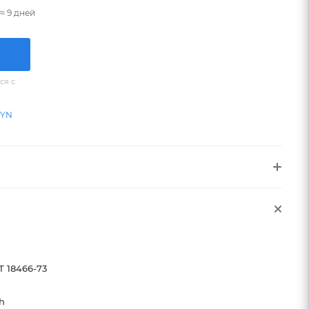
≈ 9 дней
ся с
BYN
Т 18466-73
h