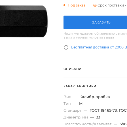
Срок поставки - 
Под заказ
ЗАКАЗАТЬ
Наши менеджеры обязательно свяжут
вами и уточнят условия заказа
Бесплатная доставка от 2000 
ОПИСАНИЕ
ХАРАКТЕРИСТИКИ
Вид
—
Калибр-пробка
Тип
—
М
Стандарт
—
ГОСТ 18465-73, ГОС
Диаметр, мм
—
33
Класс точности/Квалитет
—
5h6