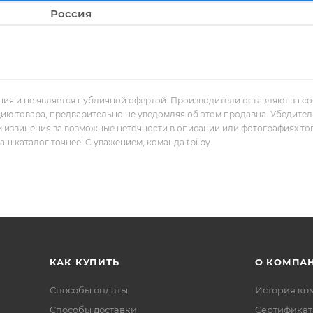
Россия
ния и не является публичной офертой. Производители оставляют за с
цию товара, предварительно не уведомляя об этом продавца. Убедите
м извинения за возможные неточности в описании или фотографиях то
 каталог точнее! С уважением, команда tpi.by.
КАК КУПИТЬ
О КОМПА
Способы оплаты
История ко
Способы доставки
Сертифика