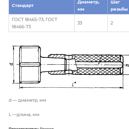
Диаметр,
Шаг
Стандарт
мм
резьбы
ГОСТ 18465-73, ГОСТ
33
2
18466-73
d — диаметр, мм
L —длина, мм
Производитель:
Россия