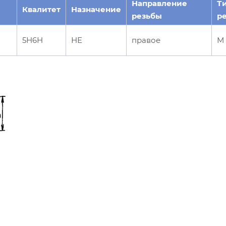
Направление
Т
Квалитет
Назначение
резьбы
р
5Н6Н
НЕ
правое
М