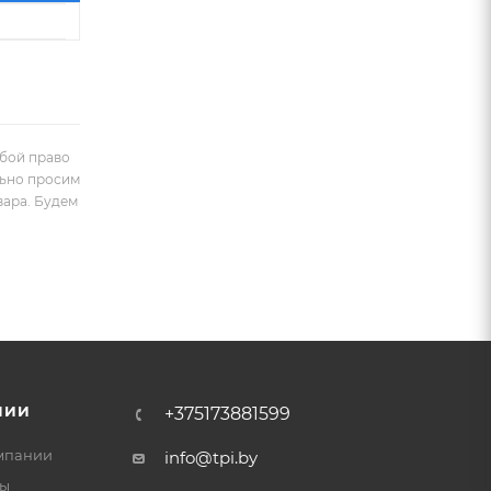
обой право
льно просим
вара. Будем
НИИ
+375173881599
мпании
info@tpi.by
ты