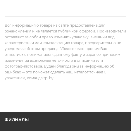
Вся информация о товаре на сайте предоставлена для
ознакомления и не является публичной офертой. Производители
оставляют за собой право изменять упаковку, внешний вид,
характеристики или комплектацию товара, предварительно не
уведомляя об этом продавца. Убедительно просим Вас
отнестись с пониманием к данному факту и заранее приносим
извинения за возможные неточности в описании или
фотографиях товара. Будем благодарны за информацию об
ошибках — это поможет сделать наш каталог точнее! С
уважением, команда tpi.by.
ФИЛИАЛЫ