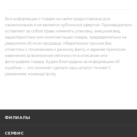
Вся информация о товаре на сайте предоставлена для
ознакомления и не является публичной офертой. Производители
оставляют за собой право изменять упаковку, внешний вид,
характеристики или комплектацию товара, предварительно не
уведомляя об этом продавца. Убедительно просим Вас
отнестись с пониманием к данному факту и заранее приносим
извинения за возможные неточности в описании или
фотографиях товара. Будем благодарны за информацию об
ошибках — это поможет сделать наш каталог точнее! С
уважением, команда tpi.by.
ФИЛИАЛЫ
СЕРВИС