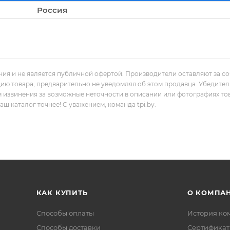
Россия
ния и не является публичной офертой. Производители оставляют за с
цию товара, предварительно не уведомляя об этом продавца. Убедите
м извинения за возможные неточности в описании или фотографиях то
 каталог точнее! С уважением, команда tpi.by.
КАК КУПИТЬ
О КОМПА
Способы оплаты
История ко
Способы доставки
Сертифика