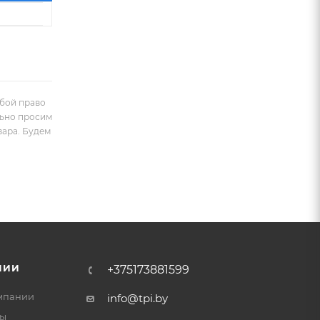
обой право
льно просим
вара. Будем
НИИ
+375173881599
мпании
info@tpi.by
ты