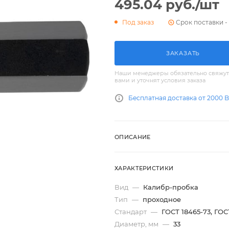
495.04
руб.
/шт
Срок поставки - 
Под заказ
ЗАКАЗАТЬ
Наши менеджеры обязательно свяжут
вами и уточнят условия заказа
Бесплатная доставка от 2000 
ОПИСАНИЕ
ХАРАКТЕРИСТИКИ
Вид
—
Калибр-пробка
Тип
—
проходное
Стандарт
—
ГОСТ 18465-73, ГОС
Диаметр, мм
—
33