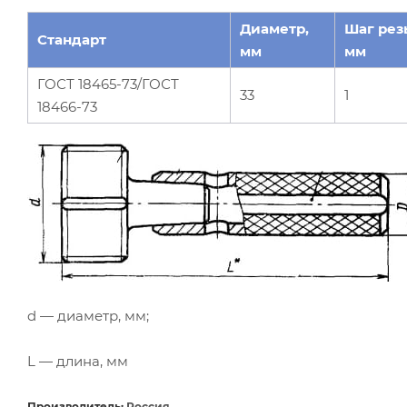
Диаметр,
Шаг рез
Стандарт
мм
мм
ГОСТ 18465-73/ГОСТ
33
1
18466-73
d — диаметр, мм;
L — длина, мм
Производитель:
Россия