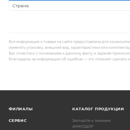
Страна
Вся информация о товаре на сайте предоставлена для ознакомле
изменять упаковку, внешний вид, характеристики или комплекта
Вас отнестись с пониманием к данному факту и заранее приноси
благодарны за информацию об ошибках — это поможет сделать наш
ФИЛИАЛЫ
КАТАЛОГ ПРОДУКЦИИ
СЕРВИС
Запчасти к технике
АМКОДОР