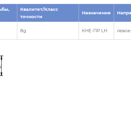
ьбы,
Квалитет/Класс
Назначение
Напр
точности
8g
КНЕ-ПР LH
левое