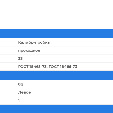
Калибр-пробка
проходное
33
ГОСТ 18465-73, ГОСТ 18466-73
8g
Левое
1