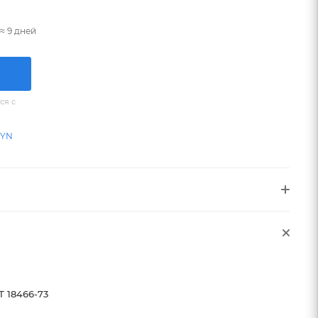
≈ 9 дней
ся с
BYN
Т 18466-73