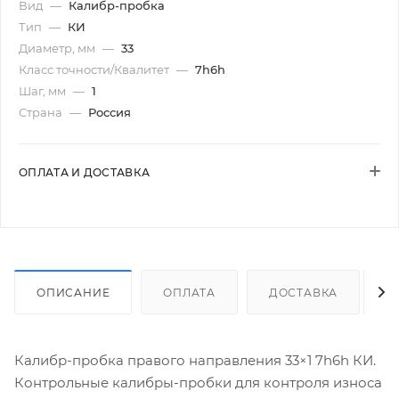
Вид
—
Калибр-пробка
Тип
—
КИ
Диаметр, мм
—
33
Класс точности/Квалитет
—
7h6h
Шаг, мм
—
1
Страна
—
Россия
ОПЛАТА И ДОСТАВКА
ОПИСАНИЕ
ОПЛАТА
ДОСТАВКА
Калибр-пробка правого направления 33×1 7h6h КИ.
Контрольные калибры-пробки для контроля износа