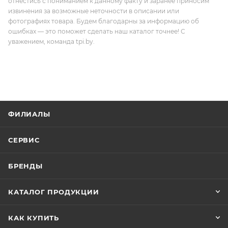
отнестись с пониманием к данному факту и заранее приносим
извинения за возможные неточности в описании или
фотографиях товара. Будем благодарны за информацию об
ошибках — это поможет сделать наш каталог точнее! С
уважением, команда tpi.by.
ФИЛИАЛЫ
СЕРВИС
БРЕНДЫ
КАТАЛОГ ПРОДУКЦИИ
КАК КУПИТЬ