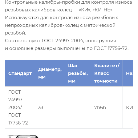
Контрольные калибры-пробки для контроля износа
резьбовых калибров-колец — «КИ», «КИ-НЕ».
Используются для контроля износа резьбовых
непроходных калибров-колец с метрической
резьбой.
Соответствуют ГОСТ 24997-2004, конструкция
и основные размеры выполнены по ГОСТ 17756-72.
Шаг
Квалитет/
Диаметр,
Стандарт
резьбы,
Класс
Наз
мм
мм
точности
ГОСТ
24997-
2004/
33
1
7h6h
КИ-
ГОСТ
17756-72