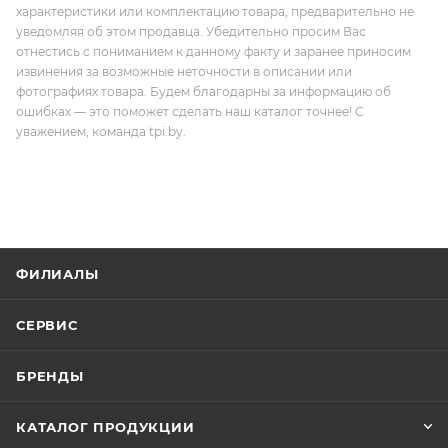
характеристики или комплектацию товара, предварительно не
уведомляя об этом продавца. Убедительно просим Вас
отнестись с пониманием к данному факту и заранее приносим
извинения за возможные неточности в описании или
фотографиях товара. Будем благодарны за информацию об
ошибках — это поможет сделать наш каталог точнее! С
уважением, команда tpi.by.
ФИЛИАЛЫ
СЕРВИС
БРЕНДЫ
КАТАЛОГ ПРОДУКЦИИ