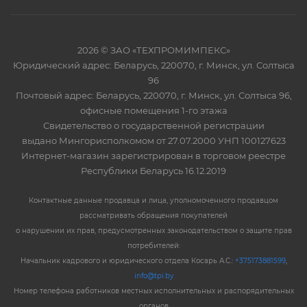
2026 © ЗАО «ТЕХПРОМИМПЕКС»
Юридический адрес: Беларусь, 220070, г. Минск, ул. Солтыса
96
Почтовый адрес: Беларусь, 220070, г. Минск, ул. Солтыса 96,
офисные помещения 1-го этажа
Свидетельство о государственной регистрации
выдано Мингорисполкомом от 27.07.2000 УНП 100127623
Интернет-магазин зарегистрирован в торговом реестре
Республики Беларусь 16.12.2019
Контактные данные продавца и лица, уполномоченного продавцом
рассматривать обращения покупателей
о нарушении их прав, предусмотренных законодательством о защите прав
потребителей:
Начальник кадрового и юридического отдела Косарь А.С.:
+375173881599
,
info@tpi.by
Номер телефона работников местных исполнительных и распорядительных
органов