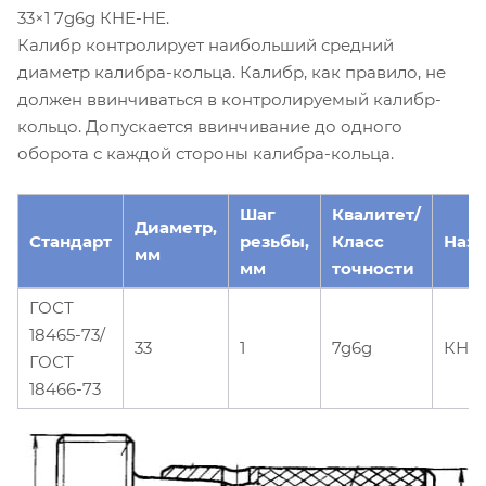
33×1 7g6g КНЕ-НЕ.
Калибр контролирует наибольший средний
диаметр калибра-кольца. Калибр, как правило, не
должен ввинчиваться в контролируемый калибр-
кольцо. Допускается ввинчивание до одного
оборота с каждой стороны калибра-кольца.
Шаг
Квалитет/
Диаметр,
Стандарт
резьбы,
Класс
Наз
мм
мм
точности
ГОСТ
18465-73/
33
1
7g6g
КНЕ
ГОСТ
18466-73