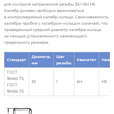
для контроля метрической резьбы 33×1 6Н НЕ.
Калибр должен свободно ввинчиваться
в контролируемый калибр-кольцо. Свинчиваемость
калибра-пробки с калибром-кольцом означает, что
приведенный средний диаметр калибра-кольца
не меньше установленного наименьшего
предельного размера.
Диаметр,
Шаг
Стандарт
Квалитет
Назн
мм
резьбы
ГОСТ
18465-73,
33
1
6Н
НЕ
ГОСТ
18466-73