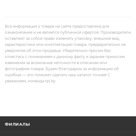
Вся информация о товаре на сайте предоставлена для
ознакомления и не является публичной офертой. Производители
оставляют за собой право изменять упаковку, внешний вид,
характеристики или комплектацию товара, предварительно не
уведомляя об этом продавца. Убедительно просим Вас
отнестись с пониманием к данному факту и заранее приносим
извинения за возможные неточности в описании или
фотографиях товара. Будем благодарны за информацию об
ошибках — это поможет сделать наш каталог точнее! С
уважением, команда tpi.by.
ФИЛИАЛЫ