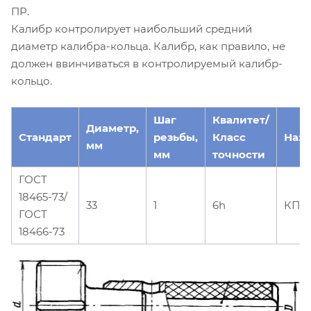
ПР.
Калибр контролирует наибольший средний
диаметр калибра-кольца. Калибр, как правило, не
должен ввинчиваться в контролируемый калибр-
кольцо.
Шаг
Квалитет/
Диаметр,
Стандарт
резьбы,
Класс
Наз
мм
мм
точности
ГОСТ
18465-73/
33
1
6h
КПР
ГОСТ
18466-73