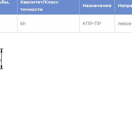
ьбы,
Квалитет/Класс
Назначение
Напр
точности
6h
КПР-ПР
левое