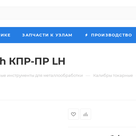
НИКЕ
ЗАПЧАСТИ К УЗЛАМ
ПРОИЗВОДСТВО
6h КПР-ПР LH
—
ые инструменты для металлообработки
Калибры токарные