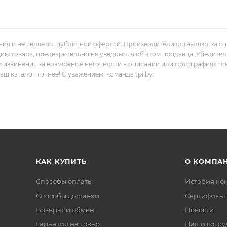
ния и не является публичной офертой. Производители оставляют за с
цию товара, предварительно не уведомляя об этом продавца. Убедите
м извинения за возможные неточности в описании или фотографиях то
 каталог точнее! С уважением, команда tpi.by.
КАК КУПИТЬ
О КОМПА
Способы оплаты
История ко
Способы доставки
Сертифика
Возврат и обмен
Новости
Гарантия на товар
Наши сотру