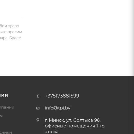
обой право
льно просим
вара. Будем
НИИ
+375173881599
мпании
info@tpi.by
ты
г. Минск, ул. Солтыса 96,
офисные помещения 1-го
этажа
дники