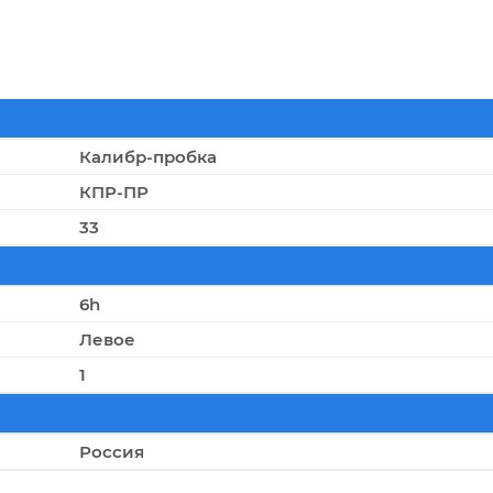
Калибр-пробка
КПР-ПР
33
6h
Левое
1
Россия