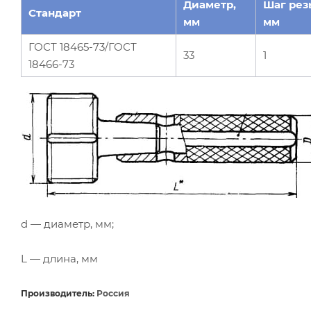
Диаметр,
Шаг рез
Стандарт
мм
мм
ГОСТ 18465-73/ГОСТ
33
1
18466-73
d — диаметр, мм;
L — длина, мм
Производитель:
Россия