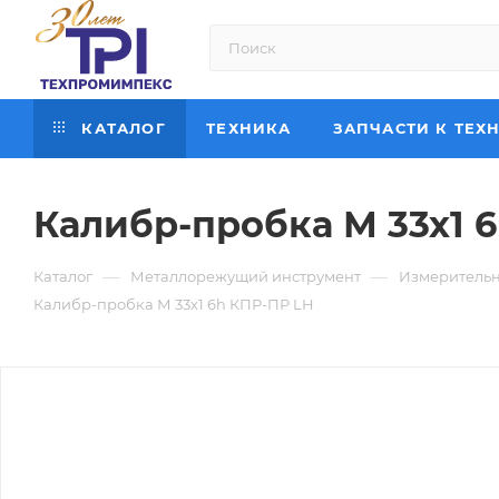
КАТАЛОГ
ТЕХНИКА
ЗАПЧАСТИ К ТЕХ
Калибр-пробка М 33х1 
—
—
Каталог
Металлорежущий инструмент
Измерительн
Калибр-пробка М 33х1 6h КПР-ПР LH