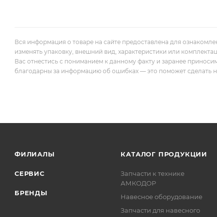
Вся информация о товаре на сайте предоставлена для ознакомле
изменять упаковку, внешний вид, характеристики или комплекта
Вас отнестись с пониманием к данному факту и заранее приноси
благодарны за информацию об ошибках — это поможет сделать наш
ФИЛИАЛЫ
КАТАЛОГ ПРОДУКЦИИ
СЕРВИС
Запчасти к технике
АМКОДОР
БРЕНДЫ
Навесное оборудование
Запчасти для навесного