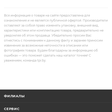
Вся информация о товаре на сайте предоставлена для
ознакомления и не является публичной офертой. Производители
оставляют за собой право изменять упаковку, внешний вид,
характеристики или комплектацию товара, предварительно не
уведомляя об этом продавца. Убедительно просим Вас
отнестись с пониманием к данному факту и заранее приносим
извинения за возможные неточности в описании или
фотографиях товара. Будем благодарны за информацию об
ошибках — это поможет сделать наш каталог точнее! С
уважением, команда tpi.by.
ФИЛИАЛЫ
СЕРВИС