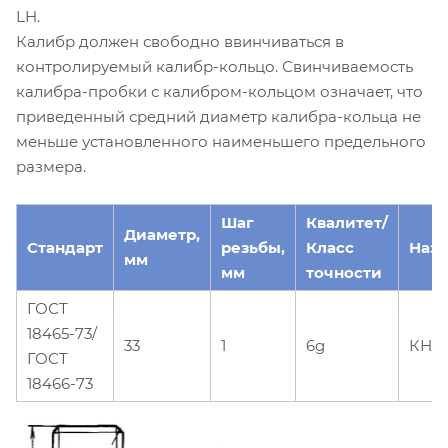
LH.
Калибр должен свободно ввинчиваться в
контролируемый калибр-кольцо. Свинчиваемость
калибра-пробки с калибром-кольцом означает, что
приведенный средний диаметр калибра-кольца не
меньше установленного наименьшего предельного
размера.
Шаг
Квалитет/
Диаметр,
Стандарт
резьбы,
Класс
Наз
мм
мм
точности
ГОСТ
18465-73/
33
1
6g
КНЕ-
ГОСТ
18466-73