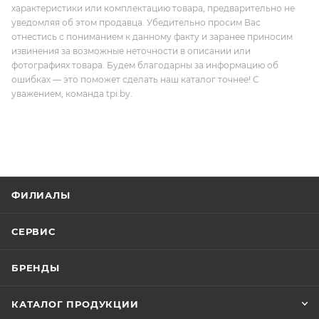
характеристики или комплектацию товара, предварительно не
уведомляя об этом продавца. Убедительно просим Вас
отнестись с пониманием к данному факту и заранее приносим
извинения за возможные неточности в описании или
фотографиях товара. Будем благодарны за информацию об
ошибках — это поможет сделать наш каталог точнее! С
уважением, команда tpi.by.
ФИЛИАЛЫ
СЕРВИС
БРЕНДЫ
КАТАЛОГ ПРОДУКЦИИ