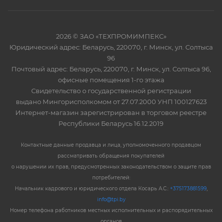
2026 © ЗАО «ТЕХПРОМИМПЕКС»
Юридический адрес: Беларусь, 220070, г. Минск, ул. Солтыса
96
Почтовый адрес: Беларусь, 220070, г. Минск, ул. Солтыса 96,
офисные помещения 1-го этажа
Свидетельство о государственной регистрации
выдано Мингорисполкомом от 27.07.2000 УНП 100127623
Интернет-магазин зарегистрирован в торговом реестре
Республики Беларусь 16.12.2019
Контактные данные продавца и лица, уполномоченного продавцом
рассматривать обращения покупателей
о нарушении их прав, предусмотренных законодательством о защите прав
потребителей:
Начальник кадрового и юридического отдела Косарь А.С.:
+375173881599
,
info@tpi.by
Номер телефона работников местных исполнительных и распорядительных
органов