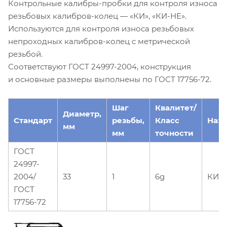
Контрольные калибры-пробки для контроля износа
резьбовых калибров-колец — «КИ», «КИ-НЕ».
Используются для контроля износа резьбовых
непроходных калибров-колец с метрической
резьбой.
Соответствуют ГОСТ 24997-2004, конструкция
и основные размеры выполнены по ГОСТ 17756-72.
Шаг
Квалитет/
Диаметр,
Стандарт
резьбы,
Класс
Наз
мм
мм
точности
ГОСТ
24997-
2004/
33
1
6g
КИ-Н
ГОСТ
17756-72