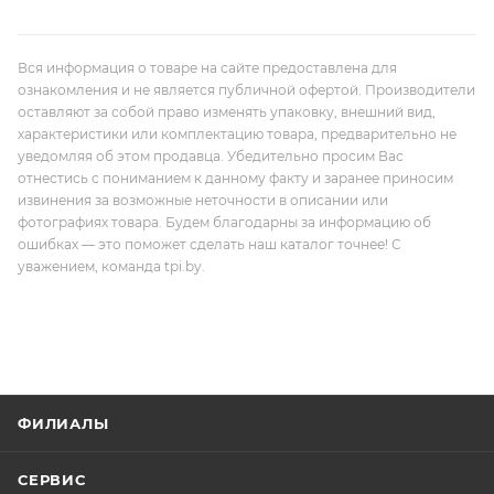
Вся информация о товаре на сайте предоставлена для
ознакомления и не является публичной офертой. Производители
оставляют за собой право изменять упаковку, внешний вид,
характеристики или комплектацию товара, предварительно не
уведомляя об этом продавца. Убедительно просим Вас
отнестись с пониманием к данному факту и заранее приносим
извинения за возможные неточности в описании или
фотографиях товара. Будем благодарны за информацию об
ошибках — это поможет сделать наш каталог точнее! С
уважением, команда tpi.by.
ФИЛИАЛЫ
СЕРВИС