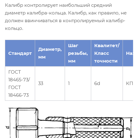
Калибр контролирует наибольший средний
диаметр калибра-кольца. Калибр, как правило, не
должен ввинчиваться в контролируемый калибр-
кольцо.
Шаг
Квалитет/
Диаметр,
Стандарт
резьбы,
Класс
Наз
мм
мм
точности
ГОСТ
18465-73/
33
1
6d
КПР
ГОСТ
18466-73