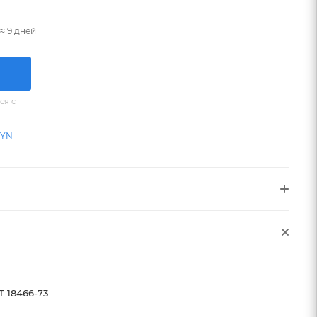
≈ 9 дней
ся с
BYN
Т 18466-73