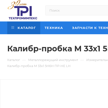
КАТАЛОГ
ТЕХНИКА
ЗАПЧАСТИ К ТЕХ
Калибр-пробка М 33х1 
—
—
Каталог
Металлорежущий инструмент
Измерительн
Калибр-пробка М 33х1 5Н6Н ПР-НЕ LH