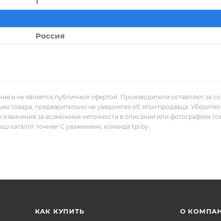
1
Россия
ния и не является публичной офертой. Производители оставляют за с
цию товара, предварительно не уведомляя об этом продавца. Убедите
м извинения за возможные неточности в описании или фотографиях то
 каталог точнее! С уважением, команда tpi.by.
КАК КУПИТЬ
О КОМПА