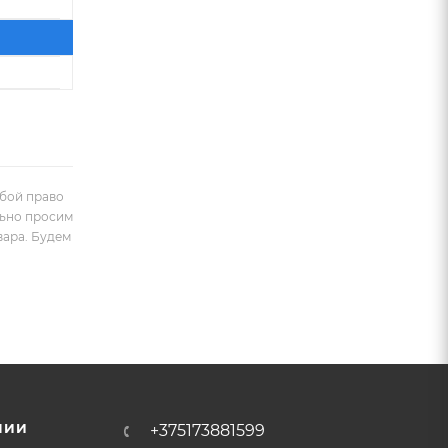
обой право
льно просим
вара. Будем
НИИ
+375173881599