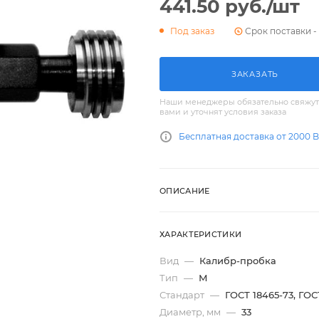
441.50
руб.
/шт
Срок поставки - 
Под заказ
ЗАКАЗАТЬ
Наши менеджеры обязательно свяжут
вами и уточнят условия заказа
Бесплатная доставка от 2000 
ОПИСАНИЕ
ХАРАКТЕРИСТИКИ
Вид
—
Калибр-пробка
Тип
—
М
Стандарт
—
ГОСТ 18465-73, ГОС
Диаметр, мм
—
33