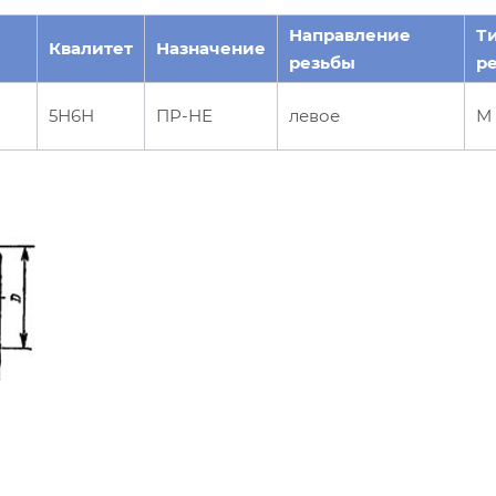
Направление
Т
Квалитет
Назначение
резьбы
р
5Н6Н
ПР-НЕ
левое
М