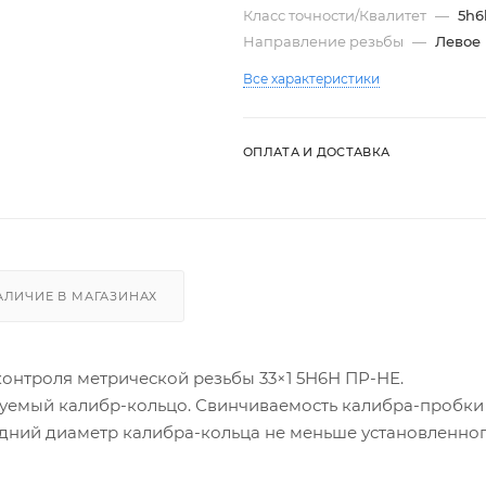
Класс точности/Квалитет
—
5h6
Направление резьбы
—
Левое
Все характеристики
ОПЛАТА И ДОСТАВКА
АЛИЧИЕ В МАГАЗИНАХ
онтроля метрической резьбы 33×1 5Н6Н ПР-НЕ.
руемый калибр-кольцо. Свинчиваемость калибра-пробки
едний диаметр калибра-кольца не меньше установленно