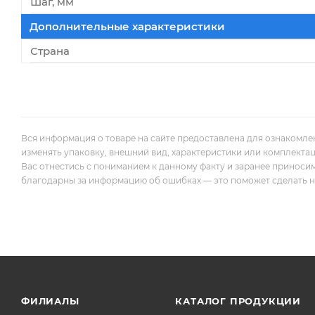
Шаг, мм
Дополнительные характеристики
Страна
Вся информация о товаре на сайте предоставлена для ознакомле
изменять упаковку, внешний вид, характеристики или комплекта
Вас отнестись с пониманием к данному факту и заранее приноси
благодарны за информацию об ошибках — это поможет сделать наш
ФИЛИАЛЫ
КАТАЛОГ ПРОДУКЦИИ