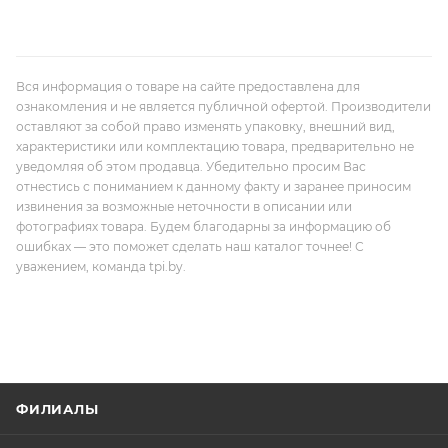
Вся информация о товаре на сайте предоставлена для
ознакомления и не является публичной офертой. Производители
оставляют за собой право изменять упаковку, внешний вид,
характеристики или комплектацию товара, предварительно не
уведомляя об этом продавца. Убедительно просим Вас
отнестись с пониманием к данному факту и заранее приносим
извинения за возможные неточности в описании или
фотографиях товара. Будем благодарны за информацию об
ошибках — это поможет сделать наш каталог точнее! С
уважением, команда tpi.by.
ФИЛИАЛЫ