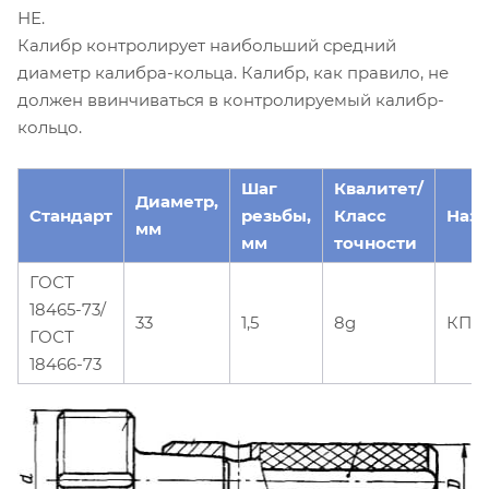
НЕ.
Калибр контролирует наибольший средний
диаметр калибра-кольца. Калибр, как правило, не
должен ввинчиваться в контролируемый калибр-
кольцо.
Шаг
Квалитет/
Диаметр,
Стандарт
резьбы,
Класс
Наз
мм
мм
точности
ГОСТ
18465-73/
33
1,5
8g
КПР
ГОСТ
18466-73