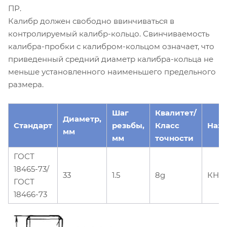
ПР.
Калибр должен свободно ввинчиваться в
контролируемый калибр-кольцо. Свинчиваемость
калибра-пробки с калибром-кольцом означает, что
приведенный средний диаметр калибра-кольца не
меньше установленного наименьшего предельного
размера.
Шаг
Квалитет/
Диаметр,
Стандарт
резьбы,
Класс
Наз
мм
мм
точности
ГОСТ
18465-73/
33
1.5
8g
КНЕ
ГОСТ
18466-73