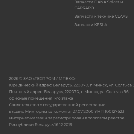
Запчасти DANA Spicer и
CARRARO
Запчасти к технике CLAAS
Запчасти KESLA
2026 © ЗАО «ТЕХПРОМИМПЕКС»
Юридический адрес: Беларусь, 220070, г. Минск, ул. Солтыса 
Почтовый адрес: Беларусь, 220070, г. Минск, ул. Солтыса 96,
офисные помещения 1-го этажа
Свидетельство о государственной регистрации
выдано Мингорисполкомом от 27.07.2000 УНП 100127623
Интернет-магазин зарегистрирован в торговом реестре
Республики Беларусь 16.12.2019