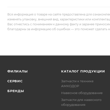
Вся информация о товаре на сайте предоставлена для ознакомле
изменять упаковку, внешний вид, характеристики или комплекта
Вас отнестись с пониманием к данному факту и заранее приноси
благодарны за информацию об ошибках — это поможет сделать наш
ФИЛИАЛЫ
КАТАЛОГ ПРОДУКЦИИ
СЕРВИС
Запчасти к технике
АМКОДОР
БРЕНДЫ
Навесное оборудование
Запчасти для навесного
оборудования