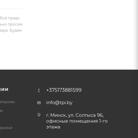
обой право
льно просим
вара. Будем
НИИ
+375173881599
мпании
info@tpi.by
ты
г. Минск, ул. Солтыса 96,
офисные помещения 1-го
этажа
дники