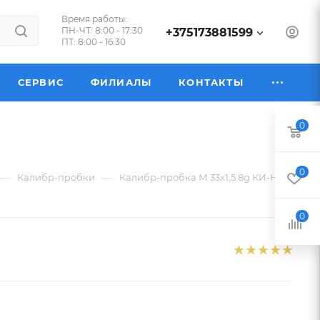
Время работы:
ПН-ЧТ: 8:00 - 17:30
+375173881599
ПТ: 8:00 - 16:30
СЕРВИС
ФИЛИАЛЫ
КОНТАКТЫ
0
0
—
—
Калибр-пробки
Калибр-пробка М 33х1,5 8g КИ-НЕ
0