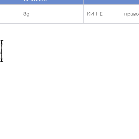
8g
КИ-НЕ
право