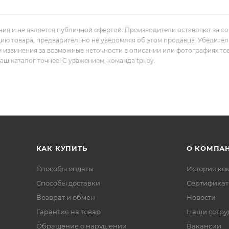
ния и не является публичной офертой. Производители оставляют за с
цию товара, предварительно не уведомляя об этом продавца. Убедите
м извинения за возможные неточности в описании или фотографиях то
 каталог точнее! С уважением, команда tpi.by.
КАК КУПИТЬ
О КОМПА
Способы оплаты
История ко
Способы доставки
Сертифика
Возврат и обмен
Новости
Гарантия на товар
Наши сотру
Обращение о нарушении
Вакансии