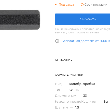
Срок поставки - 
Под заказ
ЗАКАЗАТЬ
Наши менеджеры обязательно свяжут
вами и уточнят условия заказа
Бесплатная доставка от 2000 
ОПИСАНИЕ
ХАРАКТЕРИСТИКИ
Вид
—
Калибр-пробка
Тип
—
КИ-НЕ
Диаметр, мм
—
33
Класс точности/Квалитет
—
8g
Шаг, мм
—
1.5