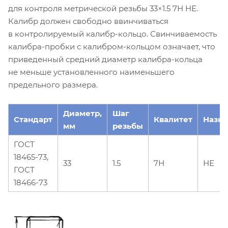
для контроля метрической резьбы 33×1.5 7Н НЕ.
Калибр должен свободно ввинчиваться
в контролируемый калибр-кольцо. Свинчиваемость
калибра-пробки с калибром-кольцом означает, что
приведенный средний диаметр калибра-кольца
не меньше установленного наименьшего
предельного размера.
Диаметр,
Шаг
Стандарт
Квалитет
Назн
мм
резьбы
ГОСТ
18465-73,
33
1.5
7Н
НЕ
ГОСТ
18466-73