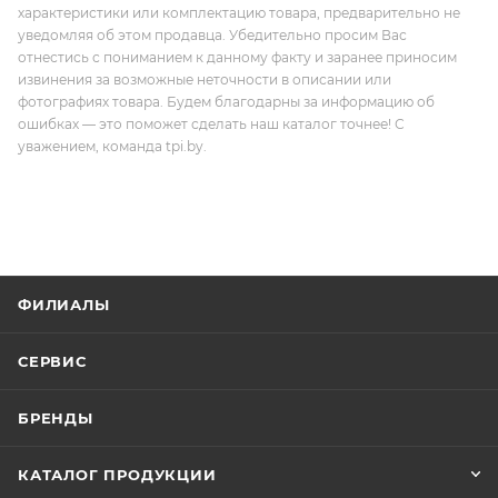
характеристики или комплектацию товара, предварительно не
уведомляя об этом продавца. Убедительно просим Вас
отнестись с пониманием к данному факту и заранее приносим
извинения за возможные неточности в описании или
фотографиях товара. Будем благодарны за информацию об
ошибках — это поможет сделать наш каталог точнее! С
уважением, команда tpi.by.
ФИЛИАЛЫ
СЕРВИС
БРЕНДЫ
КАТАЛОГ ПРОДУКЦИИ