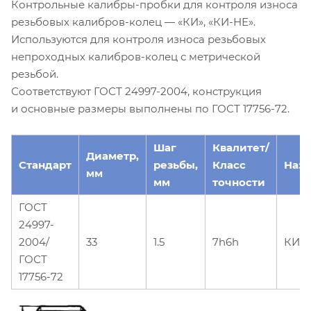
Контрольные калибры-пробки для контроля износа
резьбовых калибров-колец — «КИ», «КИ-НЕ».
Используются для контроля износа резьбовых
непроходных калибров-колец с метрической
резьбой.
Соответствуют ГОСТ 24997-2004, конструкция
и основные размеры выполнены по ГОСТ 17756-72.
Шаг
Квалитет/
Диаметр,
Стандарт
резьбы,
Класс
Наз
мм
мм
точности
ГОСТ
24997-
2004/
33
1.5
7h6h
КИ-
ГОСТ
17756-72