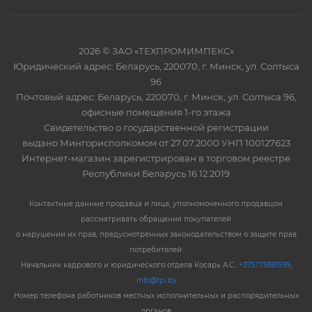
2026 © ЗАО «ТЕХПРОМИМПЕКС»
Юридический адрес: Беларусь, 220070, г. Минск, ул. Солтыса
96
Почтовый адрес: Беларусь, 220070, г. Минск, ул. Солтыса 96,
офисные помещения 1-го этажа
Свидетельство о государственной регистрации
выдано Мингорисполкомом от 27.07.2000 УНП 100127623
Интернет-магазин зарегистрирован в торговом реестре
Республики Беларусь 16.12.2019
Контактные данные продавца и лица, уполномоченного продавцом
рассматривать обращения покупателей
о нарушении их прав, предусмотренных законодательством о защите прав
потребителей:
Начальник кадрового и юридического отдела Косарь А.С.:
+375173881599
,
info@tpi.by
Номер телефона работников местных исполнительных и распорядительных
органов