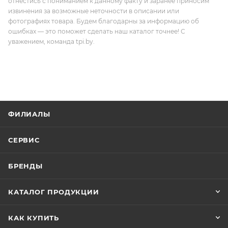
отнестись с пониманием к данному факту и заранее приносим
извинения за возможные неточности в описании или
фотографиях товара. Будем благодарны за информацию об
ошибках — это поможет сделать наш каталог точнее! С
уважением, команда tpi.by.
ФИЛИАЛЫ
СЕРВИС
БРЕНДЫ
КАТАЛОГ ПРОДУКЦИИ
КАК КУПИТЬ