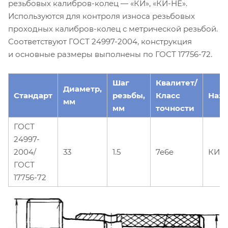
резьбовых калибров-колец — «КИ», «КИ-НЕ».
Используются для контроля износа резьбовых
проходных калибров-колец с метрической резьбой.
Соответствуют ГОСТ 24997-2004, конструкция
и основные размеры выполнены по ГОСТ 17756-72.
Шаг
Квалитет/
Диаметр,
Стандарт
резьбы,
Класс
Наз
мм
мм
точности
ГОСТ
24997-
2004/
33
1.5
7e6e
КИ
ГОСТ
17756-72