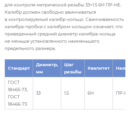
для контроля метрической резьбы 33×1.5 6Н ПР-НЕ.
Калибр должен свободно ввинчиваться
в контролируемый калибр-кольцо. Свинчиваемость
калибра-пробки с калибром-кольцом означает, что
приведенный средний диаметр калибра-кольца
не меньше установленного наименьшего
предельного размера.
Диаметр,
Шаг
Стандарт
Квалитет
Назн
мм
резьбы
ГОСТ
18465-73,
33
1.5
6Н
ПР-Н
ГОСТ
18466-73