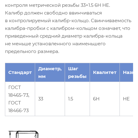
контроля метрической резьбы 33×1.5 6Н НЕ.
Калибр должен свободно ввинчиваться
в контролируемый калибр-кольцо. Свинчиваемость
калибра-пробки с калибром-кольцом означает, что
приведенный средний диаметр калибра-кольца
не меньше установленного наименьшего
предельного размера.
Диаметр,
Шаг
Стандарт
Квалитет
Назн
мм
резьбы
ГОСТ
18465-73,
33
1.5
6Н
НЕ
ГОСТ
18466-73