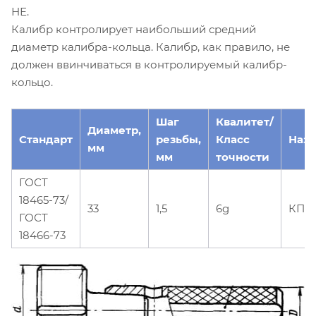
НЕ.
Калибр контролирует наибольший средний
диаметр калибра-кольца. Калибр, как правило, не
должен ввинчиваться в контролируемый калибр-
кольцо.
Шаг
Квалитет/
Диаметр,
Стандарт
резьбы,
Класс
Наз
мм
мм
точности
ГОСТ
18465-73/
33
1,5
6g
КПР
ГОСТ
18466-73