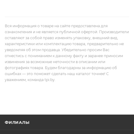
Вся информация о товаре на сайте предоставлена для
ознакомления и не является публичной офертой. Производители
оставляют за собой право изменять упаковку, внешний вид,
характеристики или комплектацию товара, предварительно не
уведомляя об этом продавца. Убедительно просим Вас
отнестись с пониманием к данному факту и заранее приносим
извинения за возможные неточности в описании или
фотографиях товара. Будем благодарны за информацию об
ошибках — это поможет сделать наш каталог точнее! С
уважением, команда tpi.by.
ФИЛИАЛЫ