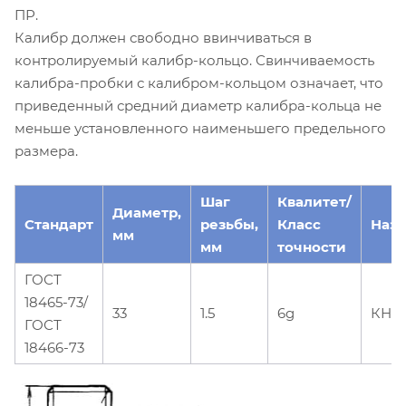
ПР.
Калибр должен свободно ввинчиваться в
контролируемый калибр-кольцо. Свинчиваемость
калибра-пробки с калибром-кольцом означает, что
приведенный средний диаметр калибра-кольца не
меньше установленного наименьшего предельного
размера.
Шаг
Квалитет/
Диаметр,
Стандарт
резьбы,
Класс
Наз
мм
мм
точности
ГОСТ
18465-73/
33
1.5
6g
КНЕ
ГОСТ
18466-73