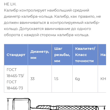
НЕ LH.
Калибр контролирует наибольший средний
диаметр калибра-кольца. Калибр, как правило, не
должен ввинчиваться в контролируемый калибр-
кольцо. Допускается ввинчивание до одного
оборота с каждой стороны калибра-кольца.
Шаг
Квалитет/
Диаметр,
Стандарт
резьбы,
Класс
Наз
мм
мм
точности
ГОСТ
18465-73/
33
1.5
6g
КНЕ-
ГОСТ
18466-73