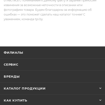
отнестись с пониманием к данному факту и заранее приносим
извинения за возможные неточности в описании или
фотографиях товара. Будем благодарны за информацию об
ошибках — это поможет сделать наш каталог точнее! С
уважением, команда tpi.by.
ФИЛИАЛЫ
СЕРВИС
БРЕНДЫ
КАТАЛОГ ПРОДУКЦИИ
КАК КУПИТЬ