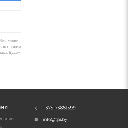
обой право
льно просим
вара. Будем
НИИ
+375173881599
мпании
info@tpi.by
ты