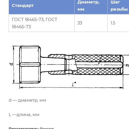
Диаметр,
Шаг
Стандарт
мм
резьбы
ГОСТ 18465-73, ГОСТ
33
1.5
18466-73
d — диаметр, мм
L —длина, мм
Производитель:
Россия