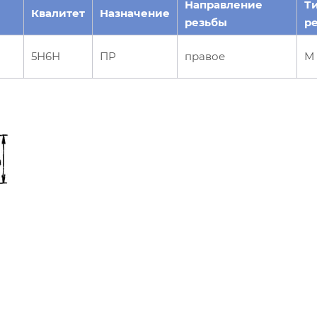
Направление
Т
Квалитет
Назначение
резьбы
р
5Н6Н
ПР
правое
М