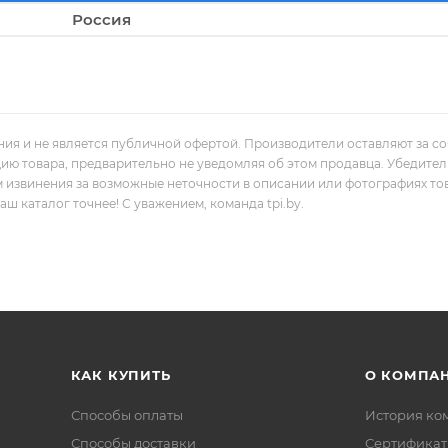
Россия
ния и не является публичной офертой. Производители оставляют за с
цию товара, предварительно не уведомляя об этом продавца. Убедите
м извинения за возможные неточности в описании или фотографиях то
 каталог точнее! С уважением, команда tpi.by.
КАК КУПИТЬ
О КОМПА
Способы оплаты
История ко
Способы доставки
Сертифика