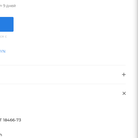
≈ 9 дней
ся с
BYN
Т 18466-73
h