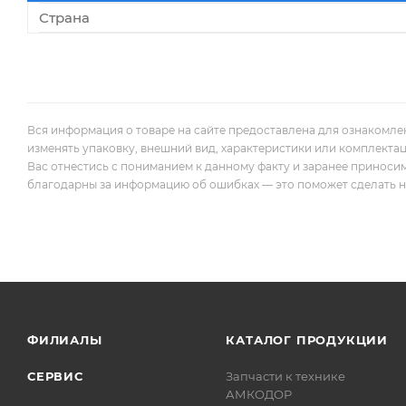
Страна
Вся информация о товаре на сайте предоставлена для ознакомле
изменять упаковку, внешний вид, характеристики или комплекта
Вас отнестись с пониманием к данному факту и заранее приноси
благодарны за информацию об ошибках — это поможет сделать наш
ФИЛИАЛЫ
КАТАЛОГ ПРОДУКЦИИ
СЕРВИС
Запчасти к технике
АМКОДОР