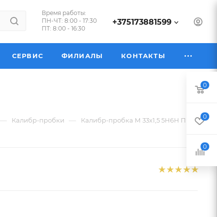
Время работы:
ПН-ЧТ: 8:00 - 17:30
+375173881599
ПТ: 8:00 - 16:30
СЕРВИС
ФИЛИАЛЫ
КОНТАКТЫ
0
0
—
—
Калибр-пробки
Калибр-пробка М 33х1,5 5Н6Н ПР
0