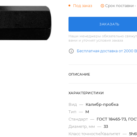
Срок поставки - 
Под заказ
ЗАКАЗАТЬ
Наши менеджеры обязательно свяжут
вами и уточнят условия заказа
Бесплатная доставка от 2000 
ОПИСАНИЕ
ХАРАКТЕРИСТИКИ
Вид
—
Калибр-пробка
Тип
—
М
Стандарт
—
ГОСТ 18465-73, ГОС
Диаметр, мм
—
33
Класс точности/Квалитет
—
5h6