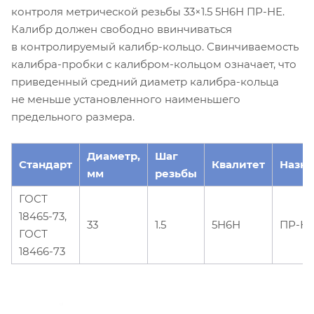
контроля метрической резьбы 33×1.5 5Н6Н ПР-НЕ.
Калибр должен свободно ввинчиваться
в контролируемый калибр-кольцо. Свинчиваемость
калибра-пробки с калибром-кольцом означает, что
приведенный средний диаметр калибра-кольца
не меньше установленного наименьшего
предельного размера.
Диаметр,
Шаг
Стандарт
Квалитет
Назн
мм
резьбы
ГОСТ
18465-73,
33
1.5
5Н6Н
ПР-Н
ГОСТ
18466-73