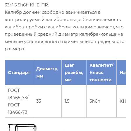
33×1.5 5h6h КНЕ-ПР.
Калибр должен свободно ввинчиваться в
контролируемый калибр-кольцо. Свинчиваемость
калибра-пробки с калибром-кольцом означает, что
приведенный средний диаметр калибра-кольца не
меньше установленного наименьшего предельного
размера.
Шаг
Квалитет/
Диаметр,
Стандарт
резьбы,
Класс
Наз
мм
мм
точности
ГОСТ
18465-73/
33
1.5
5h6h
КНЕ
ГОСТ
18466-73