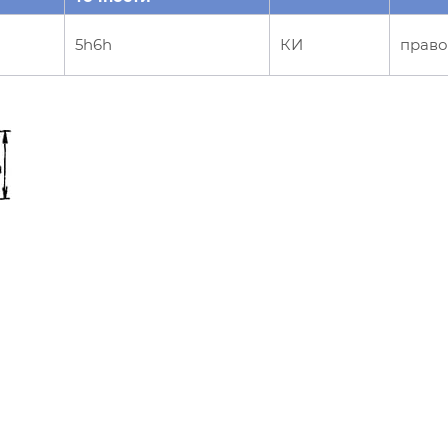
5h6h
КИ
право