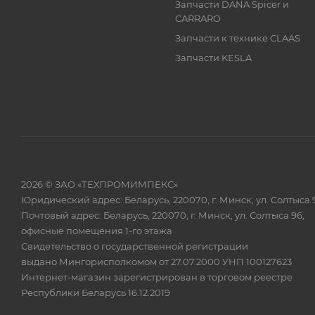
Запчасти DANA Spicer и
CARRARO
Запчасти к технике CLAAS
Запчасти KESLA
2026 © ЗАО «ТЕХПРОМИМПЕКС»
Юридический адрес: Беларусь, 220070, г. Минск, ул. Солтыса 
Почтовый адрес: Беларусь, 220070, г. Минск, ул. Солтыса 96,
офисные помещения 1-го этажа
Свидетельство о государственной регистрации
выдано Мингорисполкомом от 27.07.2000 УНП 100127623
Интернет-магазин зарегистрирован в торговом реестре
Республики Беларусь 16.12.2019