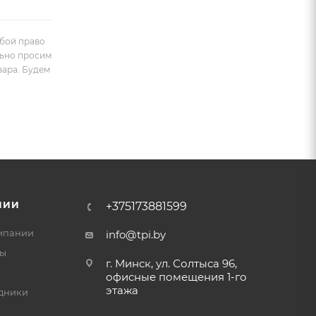
обой право
льно просим
вара. Будем
НИИ
+375173881599
мпании
info@tpi.by
ты
г. Минск, ул. Солтыса 96,
офисные помещения 1-го
этажа
дники