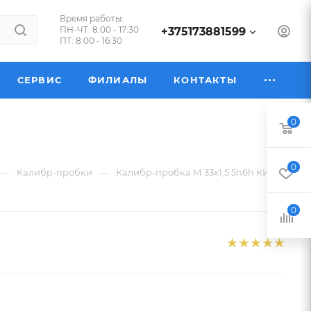
Время работы:
ПН-ЧТ: 8:00 - 17:30
+375173881599
ПТ: 8:00 - 16:30
СЕРВИС
ФИЛИАЛЫ
КОНТАКТЫ
0
0
—
—
Калибр-пробки
Калибр-пробка М 33х1,5 5h6h КИ
0