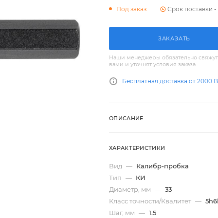
Срок поставки - 
Под заказ
ЗАКАЗАТЬ
Наши менеджеры обязательно свяжут
вами и уточнят условия заказа
Бесплатная доставка от 2000 
ОПИСАНИЕ
ХАРАКТЕРИСТИКИ
Вид
—
Калибр-пробка
Тип
—
КИ
Диаметр, мм
—
33
Класс точности/Квалитет
—
5h6
Шаг, мм
—
1.5