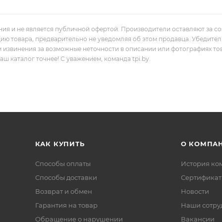
ния и не является публичной офертой. Производители оставляют за с
цию товара, предварительно не уведомляя об этом продавца. Убедите
м извинения за возможные неточности в описании или фотографиях то
 каталог точнее! С уважением, команда tpi.by.
КАК КУПИТЬ
О КОМПА
Способы оплаты
История ко
Способы доставки
Сертифика
Возврат и обмен
Новости
Гарантия на товар
Наши сотру
Обращение о нарушении
Вакансии