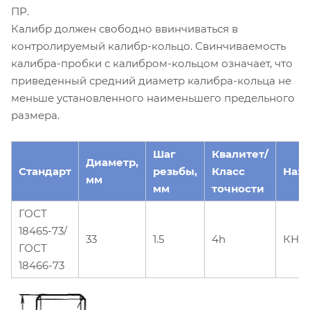
ПР.
Калибр должен свободно ввинчиваться в
контролируемый калибр-кольцо. Свинчиваемость
калибра-пробки с калибром-кольцом означает, что
приведенный средний диаметр калибра-кольца не
меньше установленного наименьшего предельного
размера.
Шаг
Квалитет/
Диаметр,
Стандарт
резьбы,
Класс
Наз
мм
мм
точности
ГОСТ
18465-73/
33
1.5
4h
КНЕ
ГОСТ
18466-73