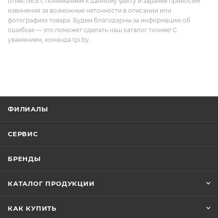
отнестись с пониманием к данному факту и заранее приносим
извинения за возможные неточности в описании или
фотографиях товара. Будем благодарны за информацию об
ошибках — это поможет сделать наш каталог точнее! С
уважением, команда tpi.by.
ФИЛИАЛЫ
СЕРВИС
БРЕНДЫ
КАТАЛОГ ПРОДУКЦИИ
КАК КУПИТЬ