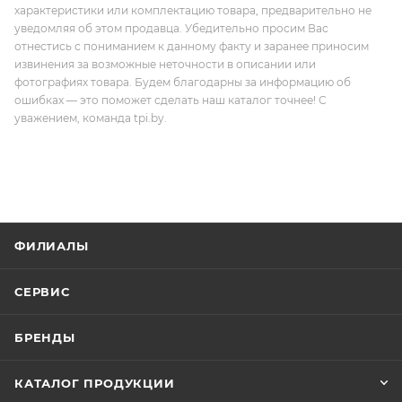
характеристики или комплектацию товара, предварительно не
уведомляя об этом продавца. Убедительно просим Вас
отнестись с пониманием к данному факту и заранее приносим
извинения за возможные неточности в описании или
фотографиях товара. Будем благодарны за информацию об
ошибках — это поможет сделать наш каталог точнее! С
уважением, команда tpi.by.
ФИЛИАЛЫ
СЕРВИС
БРЕНДЫ
КАТАЛОГ ПРОДУКЦИИ