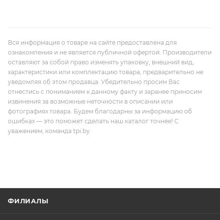
Вся информация о товаре на сайте предоставлена для
ознакомления и не является публичной офертой. Производители
оставляют за собой право изменять упаковку, внешний вид,
характеристики или комплектацию товара, предварительно не
уведомляя об этом продавца. Убедительно просим Вас
отнестись с пониманием к данному факту и заранее приносим
извинения за возможные неточности в описании или
фотографиях товара. Будем благодарны за информацию об
ошибках — это поможет сделать наш каталог точнее! С
уважением, команда tpi.by.
ФИЛИАЛЫ