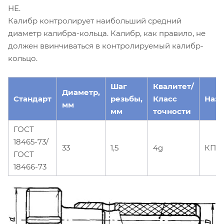
НЕ.
Калибр контролирует наибольший средний
диаметр калибра-кольца. Калибр, как правило, не
должен ввинчиваться в контролируемый калибр-
кольцо.
Шаг
Квалитет/
Диаметр,
Стандарт
резьбы,
Класс
Наз
мм
мм
точности
ГОСТ
18465-73/
33
1,5
4g
КПР
ГОСТ
18466-73